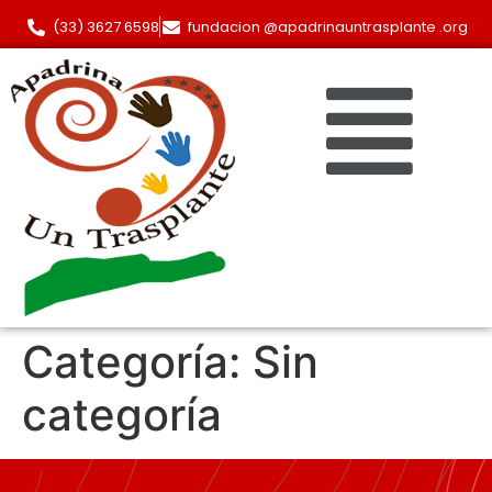
(33) 3627 6598
fundacion @apadrinauntrasplante .org
Categoría:
Sin
categoría